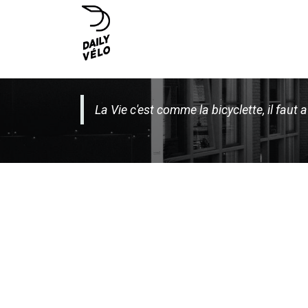
Se rendre au contenu
ACCUEIL
NOS VÉLOS
NOS AC
La Vie c'est comme la bicyclette, il faut 